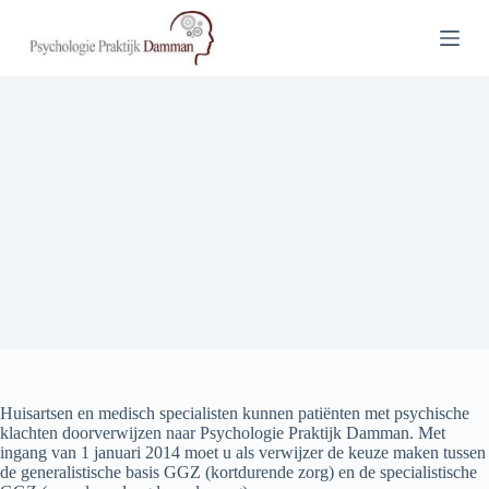
G
a
n
a
a
r
d
e
i
n
h
o
u
d
Huisartsen en medisch specialisten kunnen patiënten met psychische
klachten doorverwijzen naar Psychologie Praktijk Damman. Met
ingang van 1 januari 2014 moet u als verwijzer de keuze maken tussen
de generalistische basis GGZ (kortdurende zorg) en de specialistische