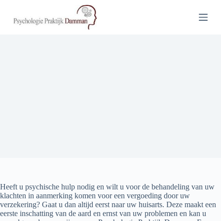
G
a
n
a
a
r
d
e
i
n
h
o
u
d
Heeft u psychische hulp nodig en wilt u voor de behandeling van uw
klachten in aanmerking komen voor een vergoeding door uw
verzekering? Gaat u dan altijd eerst naar uw huisarts. Deze maakt een
eerste inschatting van de aard en ernst van uw problemen en kan u