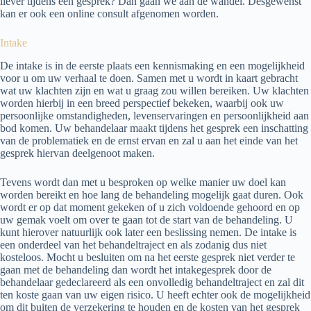
liever tijdens een gesprek? Dan gaan we aan de wandel. Desgewenst
kan er ook een online consult afgenomen worden.
Intake
De intake is in de eerste plaats een kennismaking en een mogelijkheid
voor u om uw verhaal te doen. Samen met u wordt in kaart gebracht
wat uw klachten zijn en wat u graag zou willen bereiken. Uw klachten
worden hierbij in een breed perspectief bekeken, waarbij ook uw
persoonlijke omstandigheden, levenservaringen en persoonlijkheid aan
bod komen. Uw behandelaar maakt tijdens het gesprek een inschatting
van de problematiek en de ernst ervan en zal u aan het einde van het
gesprek hiervan deelgenoot maken.
Tevens wordt dan met u besproken op welke manier uw doel kan
worden bereikt en hoe lang de behandeling mogelijk gaat duren. Ook
wordt er op dat moment gekeken of u zich voldoende gehoord en op
uw gemak voelt om over te gaan tot de start van de behandeling. U
kunt hierover natuurlijk ook later een beslissing nemen. De intake is
een onderdeel van het behandeltraject en als zodanig dus niet
kosteloos. Mocht u besluiten om na het eerste gesprek niet verder te
gaan met de behandeling dan wordt het intakegesprek door de
behandelaar gedeclareerd als een onvolledig behandeltraject en zal dit
ten koste gaan van uw eigen risico. U heeft echter ook de mogelijkheid
om dit buiten de verzekering te houden en de kosten van het gesprek